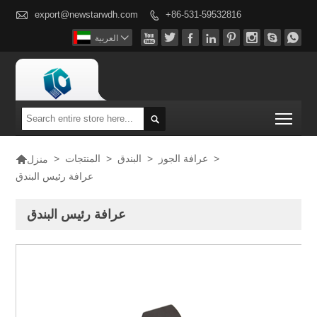

export@newstarwdh.com
+86-531-59532816










العربية
Togg


>
عرافة الجوز
>
البندق
>
المنتجات
>
منزل
عرافة رئيس البندق
عرافة رئيس البندق