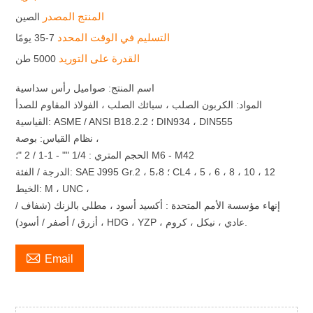
المنتج المصدر
الصين
التسليم في الوقت المحدد
7-35 يومًا
القدرة على التوريد
5000 طن
اسم المنتج: صواميل رأس سداسية
المواد: الكربون الصلب ، سبائك الصلب ، الفولاذ المقاوم للصدأ
القياسية: ASME / ANSI B18.2.2 ؛ DIN934 ، DIN555
نظام القياس: بوصة ،
الحجم المتري : 1/4 "" - 1-1 / 2 "؛ M6 - M42
الدرجة / الفئة: SAE J995 Gr.2 ، 5،8 ؛ CL4 ، 5 ، 6 ، 8 ، 10 ، 12
الخيط: M ، UNC ،
إنهاء مؤسسة الأمم المتحدة : أكسيد أسود ، مطلي بالزنك (شفاف /
أزرق / أصفر / أسود) ، HDG ، YZP ، عادي ، نيكل ، كروم.

Email