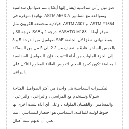
صواميل رأس سداسية (يشار إليها أيضًا باسم صواميل سداسية
ومتوافقة مع مسامير
ASTM A563-A
نهائية) متوفرة في
ASTM F1554
و
ASTM A307
فولاذية منخفضة الكربون مثل
تتوفر أيضًا
.
AASHTO M183
و
SAE درجة 2
و
درجة 36
بنمط نهائي.
نظرًا لأن الجلفنة
الدرجة 5 و 8 SAE
صواميل من
بالغمس الساخن عادةً ما تضيف من 2.2 إلى 5 مل من السماكة
إلى الجزء الملولب من أداة التثبيت ، فإن
الصواميل السداسية
المجلفنة تكون كبيرة الحجم
لتعويض الطلاء المقاوم للتآكل على
البراغي.
المكسرات السداسية هي واحدة من أكثر الصواميل المتاحة
شيوعًا وتستخدم مع المراسي ، والبراغي ، والبراغي ،
والمسامير ، والقضبان الملولبة ، وعلى أي أداة تثبيت أخرى بها
خيوط لولبية للماكينة. السداسي هو اختصار للسداسي ، مما
يعني أن لديهم ستة أضلاع.