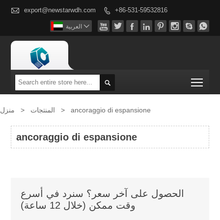

export@newstarwdh.com
+86-531-59532816









العربية

Togg

منزل
>
المنتجات
>
ancoraggio di espansione
ancoraggio di espansione
الحصول على آخر سعر؟ سنرد في أسرع
وقت ممكن (خلال 12 ساعة)